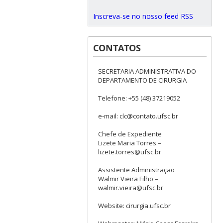
Inscreva-se no nosso feed RSS
CONTATOS
SECRETARIA ADMINISTRATIVA DO
DEPARTAMENTO DE CIRURGIA
Telefone: +55 (48) 37219052
e-mail: clc@contato.ufsc.br
Chefe de Expediente
Lizete Maria Torres –
lizete.torres@ufsc.br
Assistente Administração
Walmir Vieira Filho –
walmir.vieira@ufsc.br
Website: cirurgia.ufsc.br