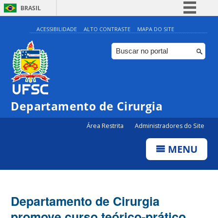
BRASIL
Simplifique!
ACESSIBILIDADE
ALTO CONTRASTE
MAPA DO SITE
Comunica BR
Participe
Acesso à informação
Legislação
Departamento de Cirurgia
Canais
Área Restrita
Administradores do Site
MENU
Departamento de Cirurgia
promove curso teórico-prático