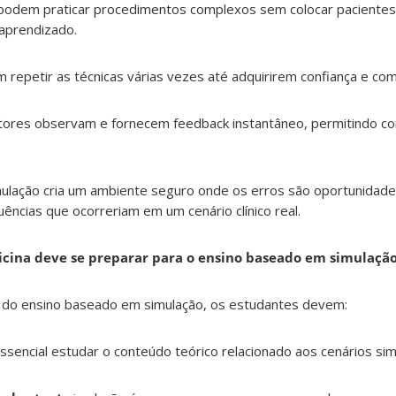
podem praticar procedimentos complexos sem colocar pacientes 
 aprendizado.
 repetir as técnicas várias vezes até adquirirem confiança e co
utores observam e fornecem feedback instantâneo, permitindo c
imulação cria um ambiente seguro onde os erros são oportunidad
ncias que ocorreriam em um cenário clínico real.
cina deve se preparar para o ensino baseado em simulaçã
o do ensino baseado em simulação, os estudantes devem:
essencial estudar o conteúdo teórico relacionado aos cenários si