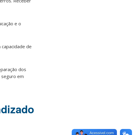
 erros. Receber
icação e o
a capacidade de
eparação dos
e seguro em
ndizado