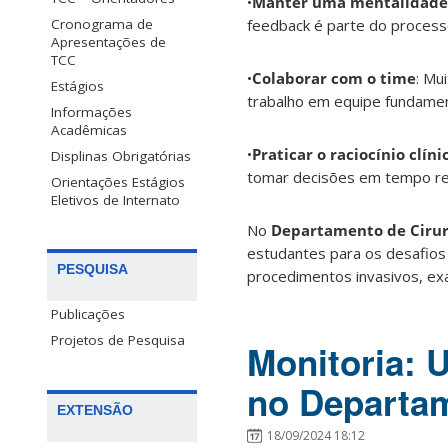
•
Manter uma mentalidade
feedback é parte do process
Cronograma de
Apresentações de
TCC
•
Colaborar com o time
: Mu
Estágios
trabalho em equipe fundamen
Informações
Acadêmicas
•
Praticar o raciocínio clíni
Displinas Obrigatórias
tomar decisões em tempo real
Orientações Estágios
Eletivos de Internato
No
Departamento de Cirur
estudantes para os desafios
PESQUISA
procedimentos invasivos, exa
Publicações
Projetos de Pesquisa
Monitoria: 
no Departam
EXTENSÃO
18/09/2024 18:12