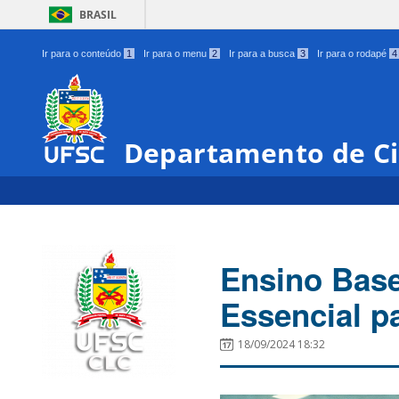
BRASIL
Ir para o conteúdo
1
Ir para o menu
2
Ir para a busca
3
Ir para o rodapé
4
Departamento de Ci
Ensino Bas
Essencial p
18/09/2024 18:32