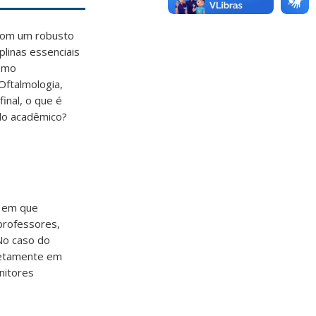
com um robusto
plinas essenciais
como
 Oftalmologia,
inal, o que é
ado acadêmico?
a em que
professores,
No caso do
retamente em
nitores