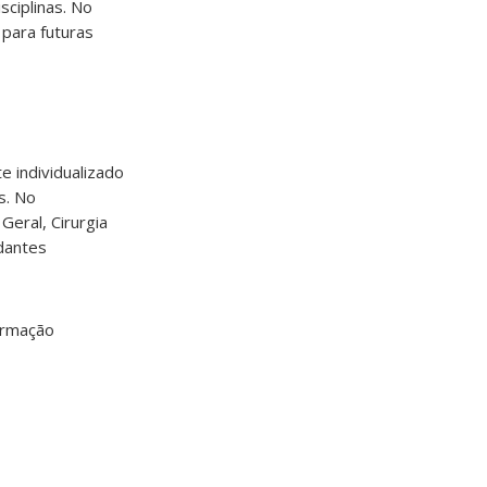
ciplinas. No
para futuras
 individualizado
s. No
Geral, Cirurgia
udantes
ormação