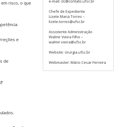
e-mail: clc@contato.ufsc.br
em risco, o que
Chefe de Expediente
Lizete Maria Torres –
lizete.torres@ufsc.br
mpetência.
Assistente Administração
Walmir Vieira Filho –
orreções e
walmir.vieira@ufsc.br
Website: cirurgia.ufsc.br
es de
Webmaster: Mário Cesar Ferreira
o?
mulados.