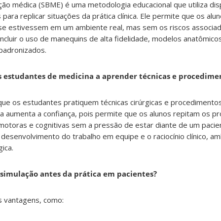
ão médica (SBME) é uma metodologia educacional que utiliza disp
 para replicar situações da prática clínica. Ele permite que os al
e estivessem em um ambiente real, mas sem os riscos associad
incluir o uso de manequins de alta fidelidade, modelos anatômico
 padronizados.
 estudantes de medicina a aprender técnicas e procedimen
que os estudantes pratiquem técnicas cirúrgicas e procediment
a aumenta a confiança, pois permite que os alunos repitam os p
motoras e cognitivas sem a pressão de estar diante de um pacien
 desenvolvimento do trabalho em equipe e o raciocínio clínico, a
gica.
 simulação antes da prática em pacientes?
s vantagens, como: