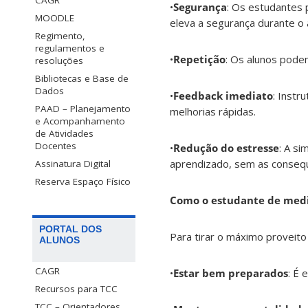
CAGR
•
Segurança
: Os estudantes 
MOODLE
eleva a segurança durante o
Regimento,
regulamentos e
•
Repetição
: Os alunos podem
resoluções
Bibliotecas e Base de
Dados
•
Feedback imediato
: Instr
PAAD – Planejamento
melhorias rápidas.
e Acompanhamento
de Atividades
Docentes
•
Redução do estresse
: A s
aprendizado, sem as consequê
Assinatura Digital
Reserva Espaço Físico
Como o estudante de medi
PORTAL DOS
Para tirar o máximo proveit
ALUNOS
CAGR
•
Estar bem preparados
: É 
Recursos para TCC
TCC – Orientadores