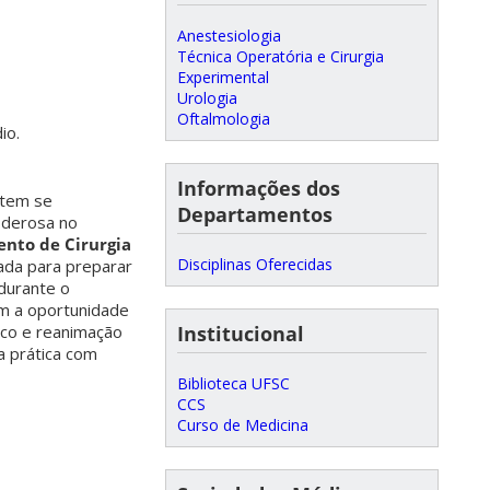
Anestesiologia
Técnica Operatória e Cirurgia
Experimental
Urologia
Oftalmologia
io.
Informações dos
 tem se
Departamentos
oderosa no
nto de Cirurgia
Disciplinas Oferecidas
ada para preparar
 durante o
êm a oportunidade
ico e reanimação
Institucional
a prática com
Biblioteca UFSC
CCS
Curso de Medicina