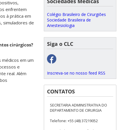
Sociedades Médicas
ositivos,
unos enfrentem
Colégio Brasileiro de Cirurgiões
os à prática em
Sociedade Brasileira de
s, simuladores de
Anestesiologia
Siga o CLC
tos cirúrgicos?
os médicos em um
rocessos e
Inscreva-se no nosso feed RSS
te real. Além
mbos
CONTATOS
SECRETARIA ADMINISTRATIVA DO
DEPARTAMENTO DE CIRURGIA
Telefone: +55 (48) 37219052