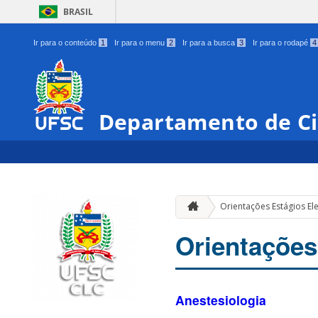
BRASIL
Ir para o conteúdo
1
Ir para o menu
2
Ir para a busca
3
Ir para o rodapé
4
Departamento de Ci
Orientações Estágios Ele
Orientações
Anestesiologia