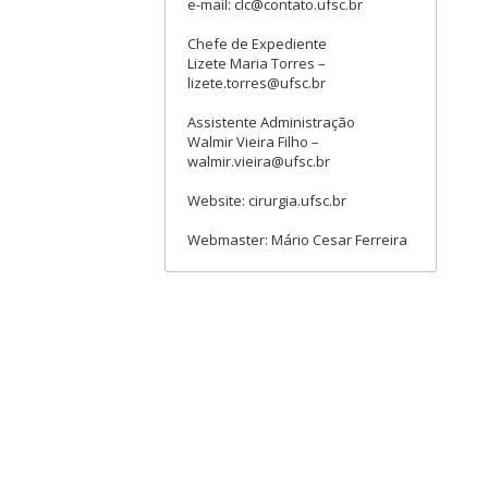
e-mail: clc@contato.ufsc.br
Chefe de Expediente
Lizete Maria Torres –
lizete.torres@ufsc.br
Assistente Administração
Walmir Vieira Filho –
walmir.vieira@ufsc.br
Website: cirurgia.ufsc.br
Webmaster: Mário Cesar Ferreira