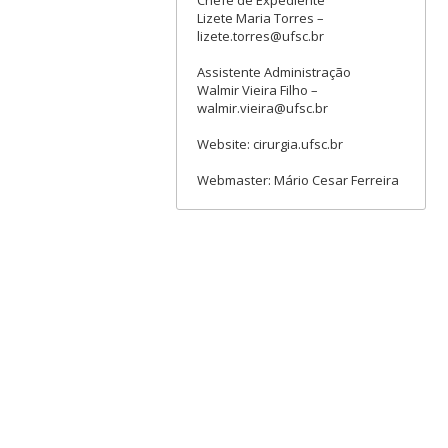
Lizete Maria Torres –
lizete.torres@ufsc.br
Assistente Administração
Walmir Vieira Filho –
walmir.vieira@ufsc.br
Website: cirurgia.ufsc.br
Webmaster: Mário Cesar Ferreira