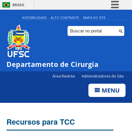
BRASIL
Simplifique!
ACESSIBILIDADE
ALTO CONTRASTE
MAPA DO SITE
Comunica BR
Participe
Acesso à informação
Legislação
Departamento de Cirurgia
Canais
Área Restrita
Administradores do Site
MENU
Recursos para TCC