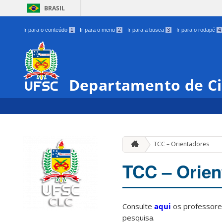
BRASIL
Ir para o conteúdo
1
Ir para o menu
2
Ir para a busca
3
Ir para o rodapé
4
Departamento de Ci
TCC – Orientadores
TCC – Orien
Consulte
aqui
os professores
pesquisa.