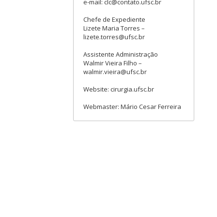
e-mail: clc@contato.ufsc.br
Chefe de Expediente
Lizete Maria Torres –
lizete.torres@ufsc.br
Assistente Administração
Walmir Vieira Filho –
walmir.vieira@ufsc.br
Website: cirurgia.ufsc.br
Webmaster: Mário Cesar Ferreira