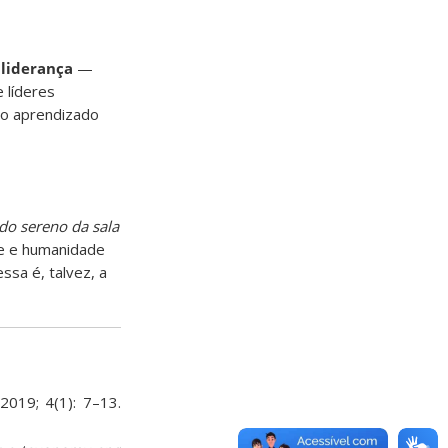
 liderança
—
 líderes
 o aprendizado
o sereno da sala
ade e humanidade
ssa é, talvez, a
2019; 4(1): 7–13.