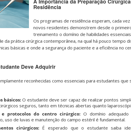
A Importância da Preparação Cirúrgica
Residência
Os programas de residência esperam, cada vez 
novos residentes demonstrem desde o primeiro
treinamento o domínio de habilidades essenciais
ade da prática cirúrgica contemporânea, na qual há pouco tempo di
icas básicas e onde a segurança do paciente e a eficiência no cen
tudante Deve Adquirir
amplamente reconhecidas como essenciais para estudantes que 
s básicos:
O estudante deve ser capaz de realizar pontos simpl
cirúrgicos seguros, tanto em técnicas abertas quanto laparoscópi
 e protocolos do centro cirúrgico:
O domínio adequado d
, uso de luvas e manutenção do campo estéril é fundamental.
ntos cirúrgicos:
É esperado que o estudante saiba identi