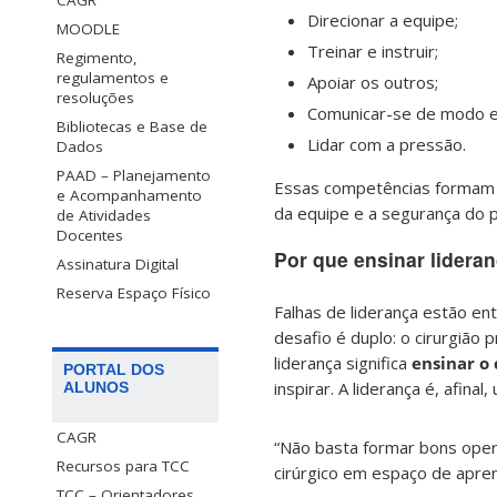
CAGR
Direcionar a equipe;
MOODLE
Treinar e instruir;
Regimento,
regulamentos e
Apoiar os outros;
resoluções
Comunicar-se de modo ef
Bibliotecas e Base de
Lidar com a pressão.
Dados
PAAD – Planejamento
Essas competências formam a
e Acompanhamento
da equipe e a segurança do p
de Atividades
Docentes
Por que ensinar lidera
Assinatura Digital
Reserva Espaço Físico
Falhas de liderança estão en
desafio é duplo: o cirurgião
liderança significa
ensinar o 
PORTAL DOS
inspirar. A liderança é, afina
ALUNOS
CAGR
“Não basta formar bons oper
Recursos para TCC
cirúrgico em espaço de apren
TCC – Orientadores