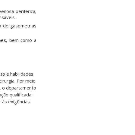
enosa periférica,
nsáveis.
ão de gasometrias
ções, bem como a
to e habilidades
irurgia. Por meio
s, o departamento
ão qualificada.
 às exigências