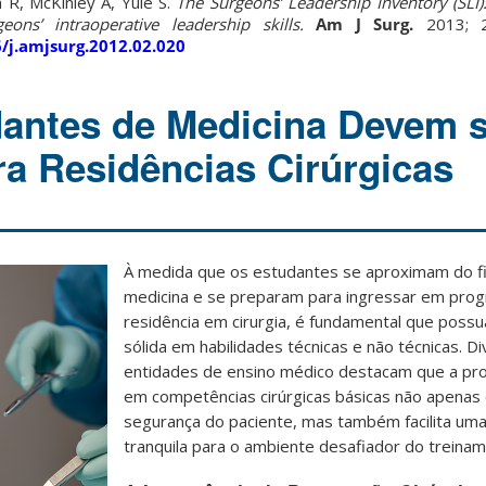
n R, McKinley A, Yule S.
The Surgeons’ Leadership Inventory (SLI
ons’ intraoperative leadership skills.
Am J Surg.
2013; 2
6/j.amjsurg.2012.02.020
antes de Medicina Devem 
ra Residências Cirúrgicas
À medida que os estudantes se aproximam do fi
medicina e se preparam para ingressar em pro
residência em cirurgia, é fundamental que pos
sólida em habilidades técnicas e não técnicas. D
entidades de ensino médico destacam que a prof
em competências cirúrgicas básicas não apenas c
segurança do paciente, mas também facilita uma
tranquila para o ambiente desafiador do treiname