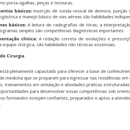
mo porta-agulhas, pinças e tesouras.
entos básicos:
Inserção de sonda vesical de demora, punção v
ástrica e manejo básico de vias aéreas são habilidades indispe
es básicos:
A leitura de radiografias de tórax, a interpretaç
rdiogramas simples são competências diagnósticas importantes.
ntação clínica:
A redação correta de evoluções e prescri
 equipe cirúrgica, são habilidades não técnicas essenciais.
de Cirurgia
está plenamente capacitado para oferecer a base de conhecimen
e medicina que se preparam para ingressar nas residências em c
es, treinamentos em simulação e atividades práticas estruturada
oportunidades para desenvolver essas competências sob orientaç
 os formandos estejam confiantes, preparados e aptos a atender
.