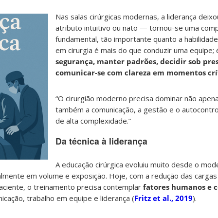
Nas salas cirúrgicas modernas, a liderança deix
atributo intuitivo ou nato — tornou-se uma com
fundamental, tão importante quanto a habilidade 
em cirurgia é mais do que conduzir uma equipe;
segurança, manter padrões, decidir sob pre
comunicar-se com clareza em momentos crí
“O cirurgião moderno precisa dominar não apena
também a comunicação, a gestão e o autocontr
de alta complexidade.”
Da técnica à liderança
A educação cirúrgica evoluiu muito desde o mod
almente em volume e exposição. Hoje, com a redução das cargas 
aciente, o treinamento precisa contemplar
fatores humanos e 
ação, trabalho em equipe e liderança (
Fritz et al., 2019
).