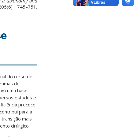
): a taxonomy and
05(6): 745–751.
se
nal do curso de
gramas de
suam uma base
iversos estudos e
iciência precoce
ontribui para a
 transição mais
nto cirúrgico.