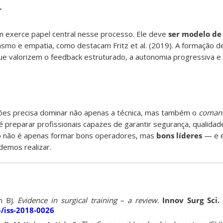
r
 exerce papel central nesse processo. Ele deve
ser modelo de
smo e empatia, como destacam Fritz et al. (2019). A formação de
que valorizem o feedback estruturado, a autonomia progressiva e
iões precisa dominar não apenas a técnica, mas também o
comand
a é preparar profissionais capazes de garantir segurança, qualid
fio não é apenas formar bons operadores, mas
bons líderes
— e e
demos realizar.
n BJ.
Evidence in surgical training – a review.
Innov Surg Sci.
5/iss-2018-0026