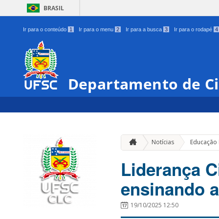
BRASIL
Ir para o conteúdo
1
Ir para o menu
2
Ir para a busca
3
Ir para o rodapé
4
Departamento de Ci
Notícias
Educação
Liderança C
ensinando a
19/10/2025 12:50