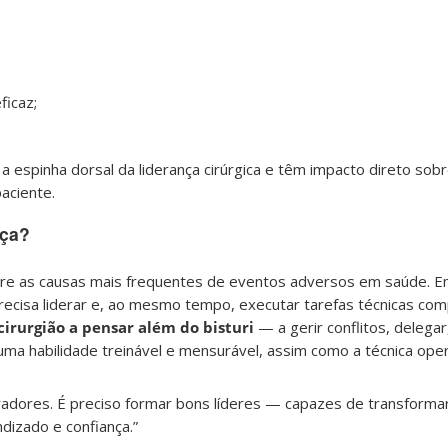
icaz;
 espinha dorsal da liderança cirúrgica e têm impacto direto so
aciente.
nça?
tre as causas mais frequentes de eventos adversos em saúde. Em
 precisa liderar e, ao mesmo tempo, executar tarefas técnicas com
cirurgião a pensar além do bisturi
— a gerir conflitos, delegar
l, uma habilidade treinável e mensurável, assim como a técnica oper
adores. É preciso formar bons líderes — capazes de transforma
dizado e confiança.”