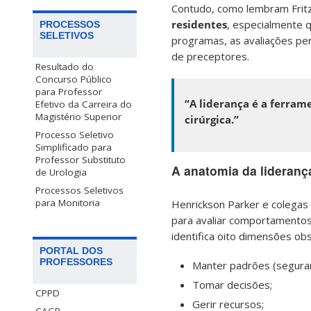
Contudo, como lembram Fritz
residentes
, especialmente 
PROCESSOS
SELETIVOS
programas, as avaliações per
de preceptores.
Resultado do
Concurso Público
para Professor
“A liderança é a ferram
Efetivo da Carreira do
Magistério Superior
cirúrgica.”
Processo Seletivo
Simplificado para
Professor Substituto
A anatomia da liderança
de Urologia
Processos Seletivos
para Monitoria
Henrickson Parker e colega
para avaliar comportamentos 
identifica oito dimensões obs
PORTAL DOS
PROFESSORES
Manter padrões (seguranç
Tomar decisões;
CPPD
Gerir recursos;