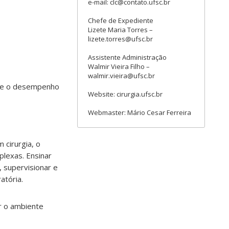
e-mail: clc@contato.ufsc.br
Chefe de Expediente
Lizete Maria Torres –
lizete.torres@ufsc.br
Assistente Administração
Walmir Vieira Filho –
walmir.vieira@ufsc.br
bre o desempenho
Website: cirurgia.ufsc.br
Webmaster: Mário Cesar Ferreira
 cirurgia, o
plexas. Ensinar
, supervisionar e
atória.
r o ambiente