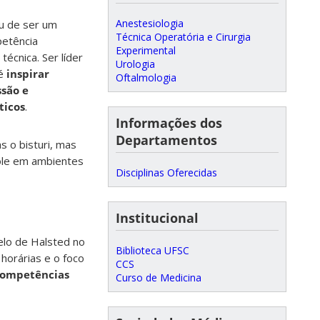
Anestesiologia
ou de ser um
Técnica Operatória e Cirurgia
petência
Experimental
técnica. Ser líder
Urologia
 é
inspirar
Oftalmologia
ssão e
ticos
.
Informações dos
Departamentos
s o bisturi, mas
ole em ambientes
Disciplinas Oferecidas
Institucional
elo de Halsted no
Biblioteca UFSC
horárias e o foco
CCS
competências
Curso de Medicina