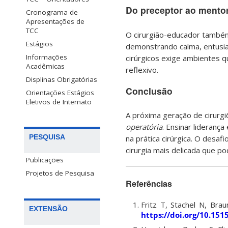
Do preceptor ao mento
Cronograma de
Apresentações de
TCC
O cirurgião-educador também
Estágios
demonstrando calma, entusia
Informações
cirúrgicos exige ambientes 
Acadêmicas
reflexivo.
Displinas Obrigatórias
Conclusão
Orientações Estágios
Eletivos de Internato
A próxima geração de cirurg
operatória
. Ensinar lideranç
PESQUISA
na prática cirúrgica. O desa
cirurgia mais delicada que po
Publicações
Projetos de Pesquisa
Referências
Fritz T, Stachel N, Brau
EXTENSÃO
https://doi.org/10.151