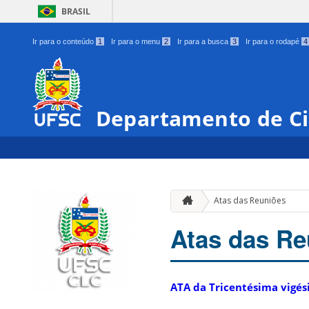
BRASIL
Ir para o conteúdo
1
Ir para o menu
2
Ir para a busca
3
Ir para o rodapé
4
Departamento de Ci
Atas das Reuniões
Atas das Re
ATA da Tricentésima vigés