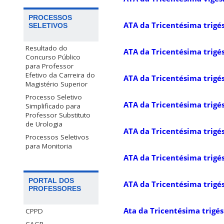
PROCESSOS
ATA da Tricentésima trigé
SELETIVOS
Resultado do
ATA da Tricentésima trigé
Concurso Público
para Professor
Efetivo da Carreira do
ATA da Tricentésima trigé
Magistério Superior
Processo Seletivo
ATA da Tricentésima trigé
Simplificado para
Professor Substituto
de Urologia
ATA da Tricentésima trigé
Processos Seletivos
para Monitoria
ATA da Tricentésima trigé
PORTAL DOS
ATA da Tricentésima trigé
PROFESSORES
Ata da Tricentésima trigé
CPPD