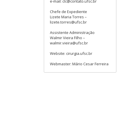
e-mail: clc@contato.ufsc.br
Chefe de Expediente
Lizete Maria Torres –
lizete.torres@ufsc.br
Assistente Administração
Walmir Vieira Filho –
walmir.vieira@ufsc.br
Website: cirurgia.ufsc.br
Webmaster: Mário Cesar Ferreira