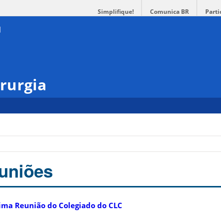
Simplifique!
Comunica BR
Parti
rurgia
uniões
ima Reunião do Colegiado do CLC