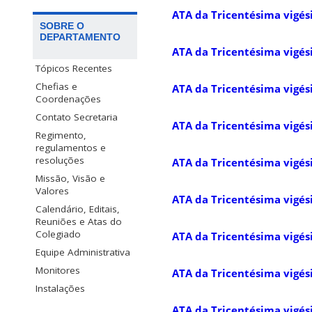
ATA da Tricentésima vigés
SOBRE O
DEPARTAMENTO
ATA da Tricentésima vigé
Tópicos Recentes
Chefias e
ATA da Tricentésima vigés
Coordenações
Contato Secretaria
ATA da Tricentésima vigés
Regimento,
regulamentos e
resoluções
ATA da Tricentésima vigés
Missão, Visão e
Valores
ATA da Tricentésima vigés
Calendário, Editais,
Reuniões e Atas do
Colegiado
ATA da Tricentésima vigés
Equipe Administrativa
Monitores
ATA da Tricentésima vigés
Instalações
ATA da Tricentésima vigé