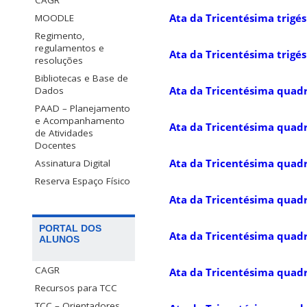
CAGR
Ata da Tricentésima trigé
MOODLE
Regimento,
regulamentos e
Ata da Tricentésima trigé
resoluções
Bibliotecas e Base de
Ata da Tricentésima quad
Dados
PAAD – Planejamento
e Acompanhamento
Ata da Tricentésima quad
de Atividades
Docentes
Ata da Tricentésima quad
Assinatura Digital
Reserva Espaço Físico
Ata da Tricentésima quad
PORTAL DOS
Ata da Tricentésima quad
ALUNOS
CAGR
Ata da Tricentésima quad
Recursos para TCC
TCC – Orientadores